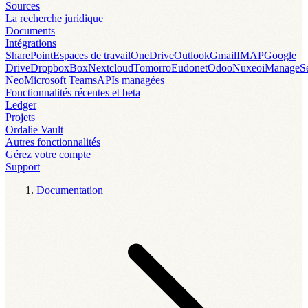
Sources
La recherche juridique
Documents
Intégrations
SharePoint
Espaces de travail
OneDrive
Outlook
Gmail
IMAP
Google
Drive
Dropbox
Box
Nextcloud
Tomorro
Eudonet
Odoo
Nuxeo
iManage
S
Neo
Microsoft Teams
APIs managées
Fonctionnalités récentes et beta
Ledger
Projets
Ordalie Vault
Autres fonctionnalités
Gérez votre compte
Support
Documentation