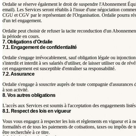
Ordalie se réserve également le droit de suspendre l'Abonnement Équipe
email). Les Services seront rétablis à l'issue d'une négociation comm
CGU et CGV par le représentant de l'Organisation. Ordalie pourra rés
d'un tel engagement.
Ordalie peut choisir de refuser la tacite reconduction d'un Abonnemen
la période en cours.
7. Obligations d'Ordalie
7.1. Engagement de confidentialité
Ordalie s'engage irrévocablement, sauf obligation légale ou injonction d
s'interdit et interdit à ses salariés d'utiliser, de laisser utiliser ou 
cet engagement est susceptible d'entraîner sa responsabilité.
7.2. Assurance
Ordalie s'engage à souscrire auprès de toute compagnie d'assurances de
à son activité.
8. Vos autres obligations
L'accès aux Services est soumis à l'acceptation des engagements listé
8.1. Respect des lois en vigueur
Vous vous engagez à respecter les lois et règlements en vigueur et à n
formalités et de tous les paiements de cotisations, taxes ou impôts de 
être recherchée à ce titre.