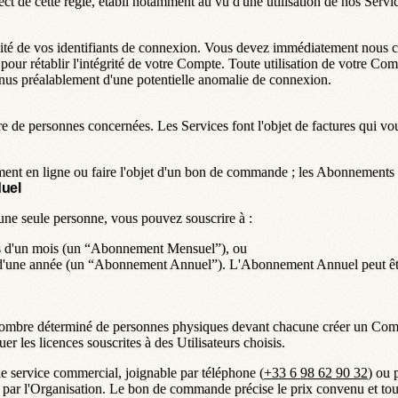
e cette règle, établi notamment au vu d'une utilisation de nos Servic
lité de vos identifiants de connexion. Vous devez immédiatement nous co
ur rétablir l'intégrité de votre Compte. Toute utilisation de votre Comp
enus préalablement d'une potentielle anomalie de connexion.
 de personnes concernées. Les Services font l'objet de factures qui vo
ment en ligne ou faire l'objet d'un bon de commande ; les Abonnements
duel
'une seule personne, vous pouvez souscrire à :
s d'un mois (un
“Abonnement Mensuel”
), ou
d'une année (un
“Abonnement Annuel”
). L'Abonnement Annuel peut être
ombre déterminé de personnes physiques devant chacune créer un Comp
er les licences souscrites à des Utilisateurs choisis.
e service commercial, joignable par téléphone (
+33 6 98 62 90 32
) ou 
par l'Organisation. Le bon de commande précise le prix convenu et toutes