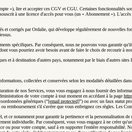
mpte
»), lire et accepter ces CGV et CGU. Certaines fonctionnalités son
 souscrit à une licence d'accès pour vous (un «
Abonnement
»). L'accès 
 et corrigés par Ordalie, qui développe régulièrement de nouvelles fon
dessus.
ements spécifiques. Par conséquent, nous ne pouvons vous garantir qu'i
ont vous pourriez avoir besoin avant de faire le choix de recourir à nos
gues et à destination d'autres pays, notamment par le biais d'autres sit
ormations, collectées et conservées selon les modalités détaillées dans 
ation de nos Services, vous vous engagez à nous fournir des informations
dministration de votre compte à tout moment en accédant à la page
http
s coordonnées génériques (“
[email protected]
”) ou avec un faux statut pro
ou remboursement s'il s'avère que vous enfreignez ces règles. Les Co
et ce notamment pour garantir la pertinence et la personnalisation de no
rement individuelle. Par conséquent, vous vous engagez à ne créer qu'un
 place ou pour votre compte, sauf à en supporter l'entière responsabilité.