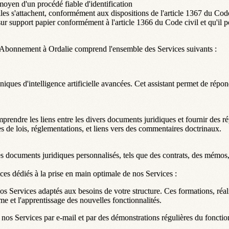
oyen d'un procédé fiable d'identification
lles s'attachent, conformément aux dispositions de l'article 1367 du Code
ur support papier conformément à l'article 1366 du Code civil et qu'il 
Abonnement à Ordalie comprend l'ensemble des Services suivants :
iques d'intelligence artificielle avancées. Cet assistant permet de répo
rendre les liens entre les divers documents juridiques et fournir des ré
es de lois, réglementations, et liens vers des commentaires doctrinaux.
 documents juridiques personnalisés, tels que des contrats, des mémos, 
s dédiés à la prise en main optimale de nos Services :
os Services adaptés aux besoins de votre structure. Ces formations, ré
erme et l'apprentissage des nouvelles fonctionnalités.
e nos Services par e-mail et par des démonstrations régulières du fonct