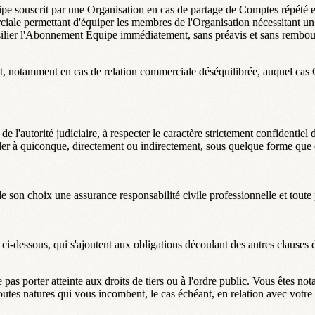
 souscrit par une Organisation en cas de partage de Comptes répété et p
erciale permettant d'équiper les membres de l'Organisation nécessitant
ilier l'Abonnement Équipe immédiatement, sans préavis et sans rembours
t, notamment en cas de relation commerciale déséquilibrée, auquel cas O
e l'autorité judiciaire, à respecter le caractère strictement confidentiel
de révéler à quiconque, directement ou indirectement, sous quelque forme qu
 son choix une assurance responsabilité civile professionnelle et toute p
s ci-dessous, qui s'ajoutent aux obligations découlant des autres claus
e pas porter atteinte aux droits de tiers ou à l'ordre public. Vous êtes 
toutes natures qui vous incombent, le cas échéant, en relation avec votre