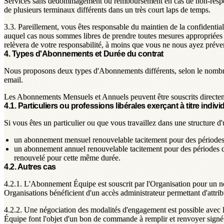
Services sans dédommagement ou remboursement en cas de non-respect d
de plusieurs terminaux différents dans un très court laps de temps.
3.3.
Pareillement, vous êtes responsable du maintien de la confidentia
auquel cas nous sommes libres de prendre toutes mesures appropriées po
relèvera de votre responsabilité, à moins que vous ne nous ayez prév
4. Types d'Abonnements et Durée du contrat
Nous proposons deux types d'Abonnements différents, selon le nombre
email.
Les Abonnements Mensuels et Annuels peuvent être souscrits directe
4.1. Particuliers ou professions libérales exerçant à titre indivi
Si vous êtes un particulier ou que vous travaillez dans une structure d
un abonnement mensuel renouvelable tacitement pour des période
un abonnement annuel renouvelable tacitement pour des périodes 
renouvelé pour cette même durée.
4.2. Autres cas
4.2.1.
L'Abonnement Équipe est souscrit par l'Organisation pour un n
Organisations bénéficient d'un accès administrateur permettant d'attribu
4.2.2.
Une négociation des modalités d'engagement est possible avec l
Équipe font l'objet d'un bon de commande à remplir et renvoyer signé 