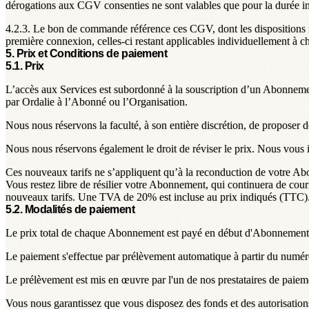
dérogations aux CGV consenties ne sont valables que pour la durée in
4.2.3.
Le bon de commande référence ces CGV, dont les dispositions régi
première connexion, celles-ci restant applicables individuellement à ch
5. Prix et Conditions de paiement
5.1. Prix
L’accès aux Services est subordonné à la souscription d’un Abonnement, 
par Ordalie à l’Abonné ou l’Organisation.
Nous nous réservons la faculté, à son entière discrétion, de proposer d
Nous nous réservons également le droit de réviser le prix. Nous vous 
Ces nouveaux tarifs ne s’appliquent qu’à la reconduction de votre 
Vous restez libre de résilier votre Abonnement, qui continuera de couri
nouveaux tarifs. Une TVA de 20% est incluse au prix indiqués (TTC)
5.2. Modalités de paiement
Le prix total de chaque Abonnement est payé en début d'Abonnement o
Le paiement s'effectue par prélèvement automatique à partir du numé
Le prélèvement est mis en œuvre par l'un de nos prestataires de paie
Vous nous garantissez que vous disposez des fonds et des autorisation