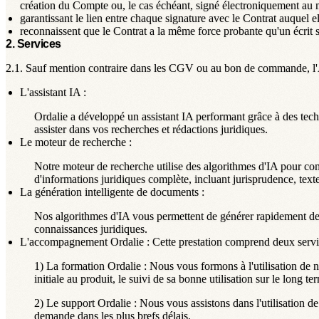
création du Compte ou, le cas échéant, signé électroniquement au m
garantissant le lien entre chaque signature avec le Contrat auquel e
reconnaissent que le Contrat a la même force probante qu'un écrit s
2. Services
2.1.
Sauf mention contraire dans les CGV ou au bon de commande, l'
L'assistant IA :
Ordalie a développé un assistant IA performant grâce à des techn
assister dans vos recherches et rédactions juridiques.
Le moteur de recherche :
Notre moteur de recherche utilise des algorithmes d'IA pour comp
d'informations juridiques complète, incluant jurisprudence, text
La génération intelligente de documents :
Nos algorithmes d'IA vous permettent de générer rapidement des
connaissances juridiques.
L'accompagnement Ordalie : Cette prestation comprend deux service
1) La formation Ordalie :
Nous vous formons à l'utilisation de n
initiale au produit, le suivi de sa bonne utilisation sur le long t
2) Le support Ordalie :
Nous vous assistons dans l'utilisation d
demande dans les plus brefs délais.