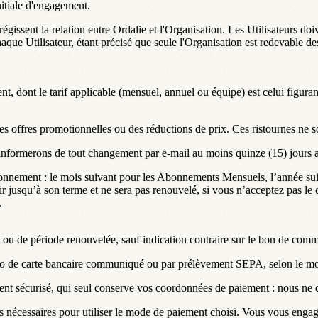
itiale d'engagement.
ssent la relation entre Ordalie et l'Organisation. Les Utilisateurs doiv
aque Utilisateur, étant précisé que seule l'Organisation est redevable de
dont le tarif applicable (mensuel, annuel ou équipe) est celui figurant 
es offres promotionnelles ou des réductions de prix. Ces ristournes ne so
informerons de tout changement par e-mail au moins quinze (15) jours a
Abonnement : le mois suivant pour les Abonnements Mensuels, l’année 
r jusqu’à son terme et ne sera pas renouvelé, si vous n’acceptez pas le 
.
u de période renouvelée, sauf indication contraire sur le bon de com
ro de carte bancaire communiqué ou par prélèvement SEPA, selon le mo
ment sécurisé, qui seul conserve vos coordonnées de paiement : nous n
s nécessaires pour utiliser le mode de paiement choisi. Vous vous engag