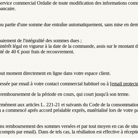
 le service commercial Ordalie de toute modification des informations 
ancaire.
ou partie d'une somme due entraîne automatiquement, sans mise en demeu
aiement de l'intégralité des sommes dues ;
e l'intérêt légal en vigueur à la date de la commande, assis sur le montant
nité de 40 € pour frais de recouvrement.
ut moment directement en ligne dans votre espace client.
ssée par email à votre contact commercial habituel ou à
[email protect
u remboursement de la période en cours, qui court jusqu'à son terme.
ment aux articles L. 221-21 et suivants du Code de la consommation, le
 a commencé après accord préalable exprès, matérialisé lors de votre p
s, sans remboursement des sommes versées et par tout moyen en cas de s
 compris par email). Dans de tels cas, la résiliation est effective à récepti