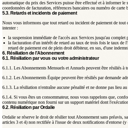
automatique du prix des Services puisse être effectué et à informer
coordonnées de facturation, références bancaires ou numéro de carte b
5.3. Retards et incidents de paiement
Nous vous informons que tout retard ou incident de paiement de tout 
intenter :
la suspension immédiate de l'accès aux Services jusqu'au complet p
la facturation d'un intérêt de retard au taux de trois fois le taux d
retard de paiement est de plein droit débiteur, en sus, d'une indem
6. Résiliation de l'Abonnement
6.1. Résiliation par vous ou votre administrateur
6.1.1.
Les Abonnements Mensuels et Annuels peuvent être résiliés à to
6.1.2.
Les Abonnements Équipe peuvent être résiliés par demande adre
6.1.3.
La résiliation n'entraîne aucune pénalité et ne donne pas lieu a
6.1.4.
Si vous êtes un consommateur, nous vous rappelons que, conformé
contenu numérique non fourni sur un support matériel dont l'exécution
6.2. Résiliation par Ordalie
Ordalie se réserve le droit de résilier tout Abonnement sans préavi
articles 3 et 4) non rectifiée à l'issue de deux notifications d'entorse (y