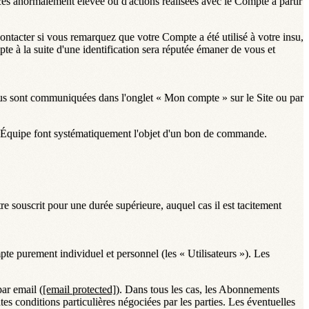
es anormalement élevée ou d'actions réalisées avec le Compte à partir
ntacter si vous remarquez que votre Compte a été utilisé à votre insu,
te à la suite d'une identification sera réputée émaner de vous et
us sont communiquées dans l'onglet « Mon compte » sur le Site ou par
 Équipe font systématiquement l'objet d'un bon de commande.
 souscrit pour une durée supérieure, auquel cas il est tacitement
te purement individuel et personnel (les «
Utilisateurs
»). Les
par email (
[email protected]
). Dans tous les cas, les Abonnements
 conditions particulières négociées par les parties. Les éventuelles