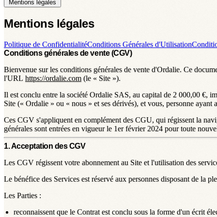
Mentions légales
Mentions légales
Politique de Confidentialité
Conditions Générales d'Utilisation
Conditi
Conditions générales de vente (CGV)
Bienvenue sur les conditions générales de vente d'Ordalie. Ce docume
l'URL
https://ordalie.com
(le «
Site
»).
Il est conclu entre la société Ordalie SAS, au capital de 2 000,00 €
Site («
Ordalie »
ou «
nous
» et ses dérivés), et vous, personne ayan
Ces CGV s'appliquent en complément des CGU, qui régissent la navigat
générales sont entrées en vigueur le 1er février 2024 pour toute nouvel
1. Acceptation des CGV
Les CGV régissent votre abonnement au Site et l'utilisation des servi
Le bénéfice des Services est réservé aux personnes disposant de la plein
Les Parties :
reconnaissent que le Contrat est conclu sous la forme d'un écrit éle