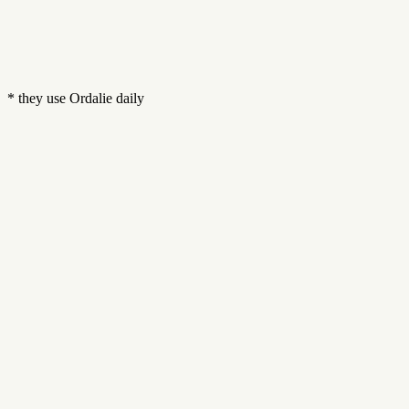
* they use Ordalie daily
1
2
3