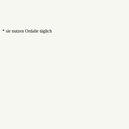
* sie nutzen Ordalie täglich
1
2
3
4